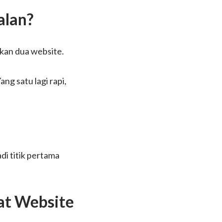
alan?
kan dua website.
ng satu lagi rapi,
di titik pertama
at Website