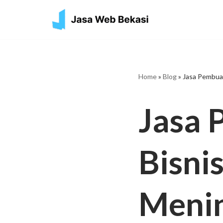
Skip
to
content
Home
»
Blog
»
Jasa Pembuat
Jasa 
Bisni
Menin