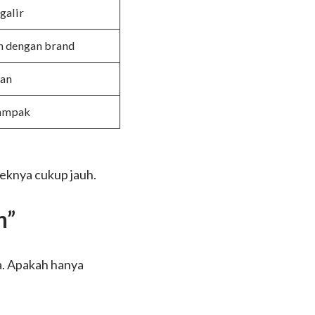
galir
n dengan brand
an
dampak
feknya cukup jauh.
n”
a. Apakah hanya