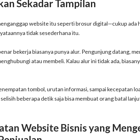
kan Sekadar Tampilan
nganggap website itu seperti brosur digital—cukup ada h
nyataannya tidak sesederhana itu.
enar bekerja biasanya punya alur. Pengunjung datang, me
menghubungi atau membeli. Kalau alur ini tidak ada, biasa
 penempatan tombol, urutan informasi, sampai kecepatan loa
elisih beberapa detik saja bisa membuat orang batal lanju
tan Website Bisnis yang Menge
Penjualan