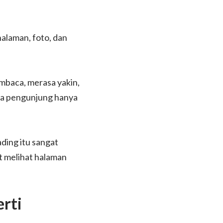
alaman, foto, dan
mbaca, merasa yakin,
nya pengunjung hanya
ding itu sangat
t melihat halaman
rti