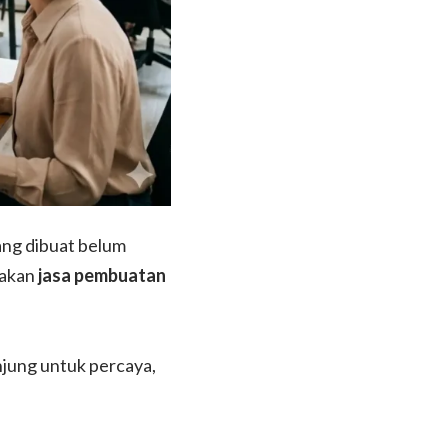
ang dibuat belum
nakan
jasa pembuatan
njung untuk percaya,