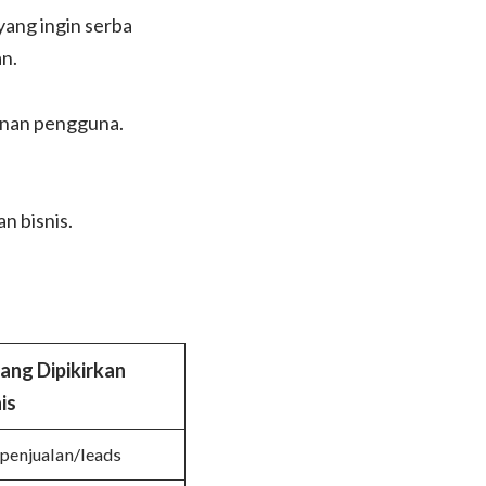
yang ingin serba
an.
manan pengguna.
n bisnis.
ang Dipikirkan
is
 penjualan/leads