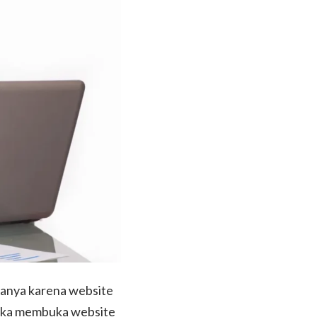
hanya karena website
reka membuka website