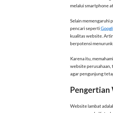
melalui smartphone ata
Selain memengaruhi p
pencari seperti
Googl
kualitas website. Art
berpotensi menurunkan
Karena itu, memahami 
website perusahaan, 
agar pengunjung teta
Pengertian
Website lambat adala