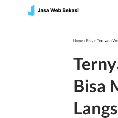
Skip
to
content
Home
»
Blog
»
Ternyata We
Terny
Bisa 
Langs