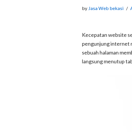
by
Jasa Web bekasi
Kecepatan website ser
pengunjung internet m
sebuah halaman membu
langsung menutup tab