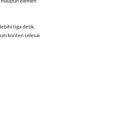
l, maupun elemen
bihi tiga detik.
um konten selesai