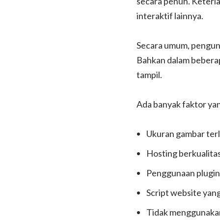
secara penuh. Keterla
interaktif lainnya.
Secara umum, pengunju
Bahkan dalam beberap
tampil.
Ada banyak faktor ya
Ukuran gambar terl
Hosting berkualita
Penggunaan plugin
Script website yang
Tidak menggunaka