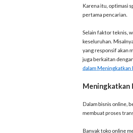
Karena itu, optimasi
pertama pencarian.
Selain faktor teknis,
keseluruhan. Misalnya
yang responsif akan m
juga berkaitan dengan 
dalam Meningkatkan I
Meningkatkan 
Dalam bisnis online,
membuat proses transa
Banyak toko online m