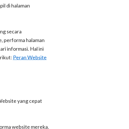
il di halaman
ing secara
te, performa halaman
 informasi. Hal ini
rikut:
Peran Website
Website yang cepat
forma website mereka.