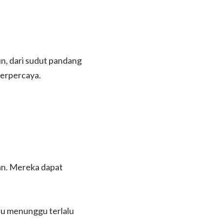
mun, dari sudut pandang
terpercaya.
an. Mereka dapat
au menunggu terlalu