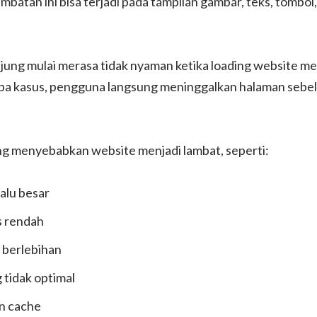
mbatan ini bisa terjadi pada tampilan gambar, teks, tombo
ng mulai merasa tidak nyaman ketika loading website mele
a kasus, pengguna langsung meninggalkan halaman sebel
ng menyebabkan website menjadi lambat, seperti:
alu besar
s rendah
 berlebihan
 tidak optimal
n cache